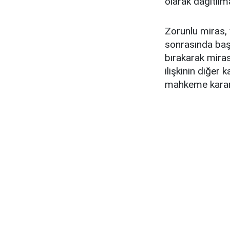
olarak dağıtılm
Zorunlu miras, 
sonrasında başk
bırakarak miras
ilişkinin diğer
mahkeme kararı i