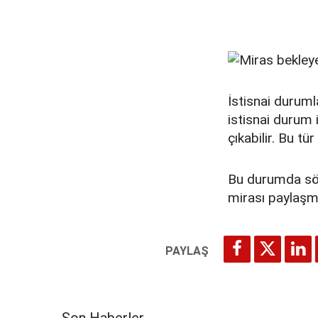
İstisnai durum
istisnai durum 
çıkabilir. Bu tü
Bu durumda söz
mirası paylaşma