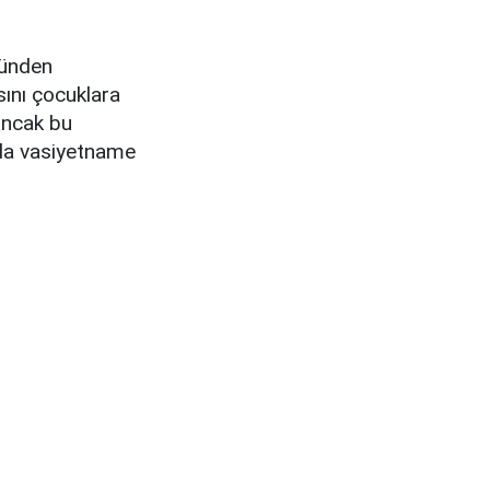
münden
sını çocuklara
 Ancak bu
nda vasiyetname