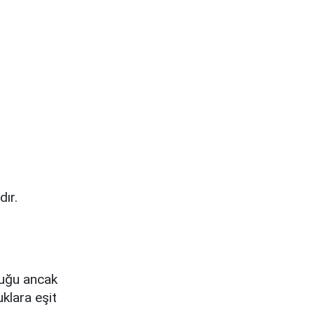
dır.
duğu ancak
uklara eşit