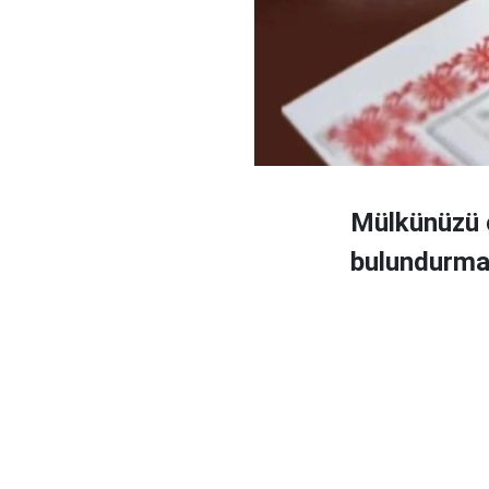
Mülkünüzü ç
bulundurman