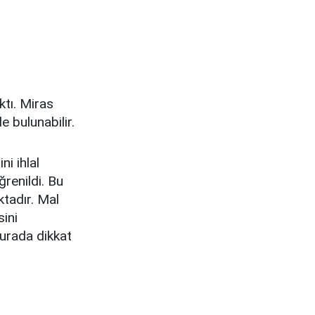
ktı. Miras
bulunabilir.
i ihlal
renildi. Bu
tadır. Mal
sini
burada dikkat