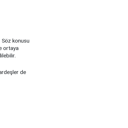
r. Söz konusu
le ortaya
lebilir.
ardeşler de