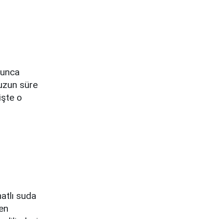
yunca
 uzun süre
işte o
natlı suda
den