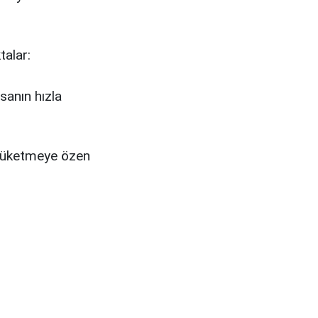
talar:
sanın hızla
e tüketmeye özen