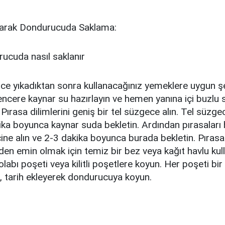
yarak Dondurucuda Saklama:
lce yıkadıktan sonra kullanacağınız yemeklere uygun ş
 tencere kaynar su hazırlayın ve hemen yanına içi buzlu 
 Pırasa dilimlerini geniş bir tel süzgece alın. Tel süzg
ika boyunca kaynar suda bekletin. Ardından pırasalar
çine alın ve 2-3 dakika boyunca burada bekletin. Pırasa
en emin olmak için temiz bir bez veya kağıt havlu kul
olabı poşeti veya kilitli poşetlere koyun. Her poşeti bi
, tarih ekleyerek dondurucuya koyun.