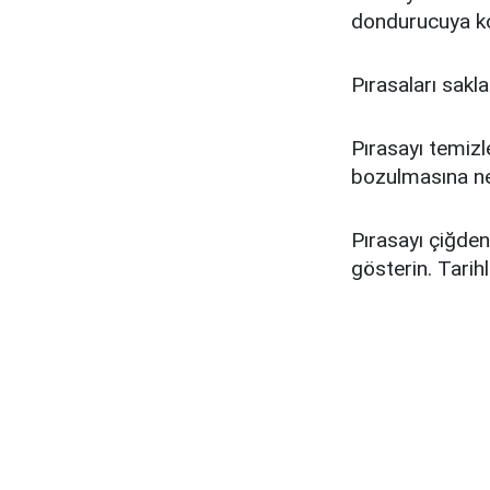
dondurucuya k
Pırasaları sakl
Pırasayı temizl
bozulmasına ned
Pırasayı çiğden
gösterin. Tarih