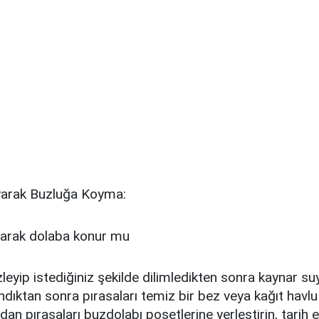
yarak Buzluğa Koyma:
zleyip istediğiniz şekilde dilimledikten sonra kaynar su
ndıktan sonra pırasaları temiz bir bez veya kağıt havlu
dan pırasaları buzdolabı poşetlerine yerleştirin, tarih e