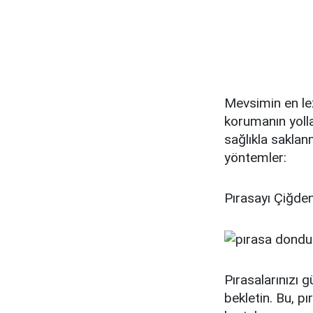
Mevsimin en lez
korumanın yolla
sağlıkla saklanm
yöntemler:
Pırasayı Çiğde
Pırasalarınızı 
bekletin. Bu, p