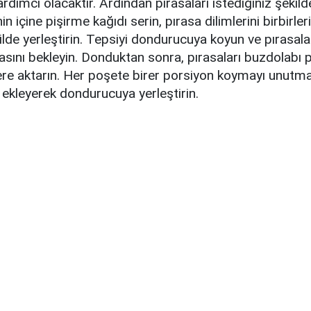
rdımcı olacaktır. Ardından pırasaları istediğiniz şekilde
in içine pişirme kağıdı serin, pırasa dilimlerini birbirl
de yerleştirin. Tepsiyi dondurucuya koyun ve pırasala
ını bekleyin. Donduktan sonra, pırasaları buzdolabı p
tlere aktarın. Her poşete birer porsiyon koymayı unutm
h ekleyerek dondurucuya yerleştirin.