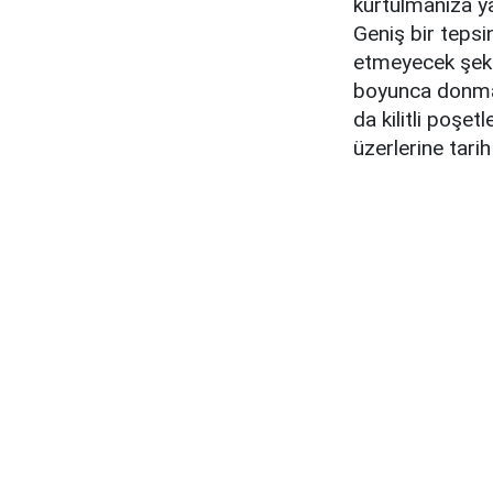
kurtulmanıza ya
Geniş bir tepsin
etmeyecek şekil
boyunca donmas
da kilitli poşe
üzerlerine tari