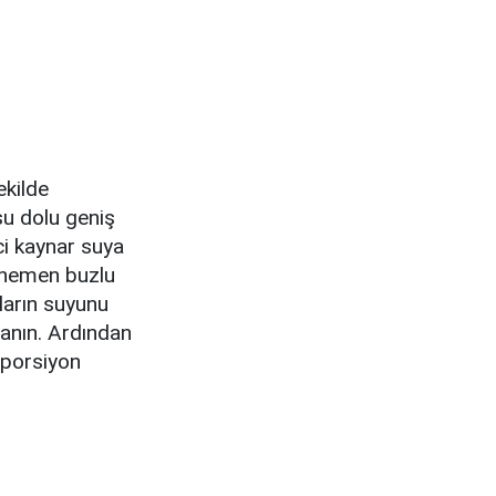
ekilde
su dolu geniş
eci kaynar suya
ı hemen buzlu
ların suyunu
lanın. Ardından
r porsiyon