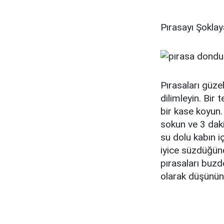
Pırasayı Şokla
Pırasaları güze
dilimleyin. Bir
bir kase koyun.
sokun ve 3 dak
su dolu kabın i
iyice süzdüğünd
pırasaları buzd
olarak düşünün