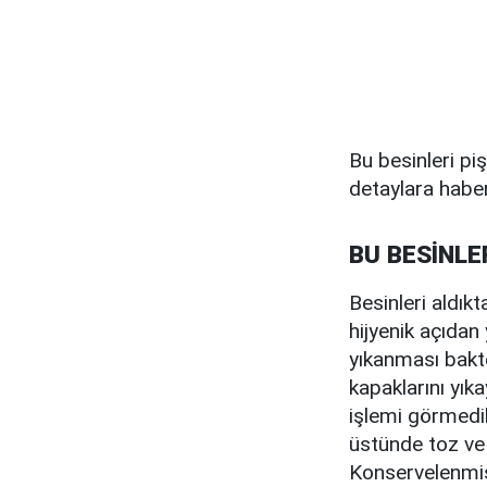
Bu besinleri p
detaylara haber
BU BESİNLE
Besinleri aldı
hijyenik açıdan
yıkanması bakt
kapaklarını yık
işlemi görmedik
üstünde toz ve k
Konservelenmiş 