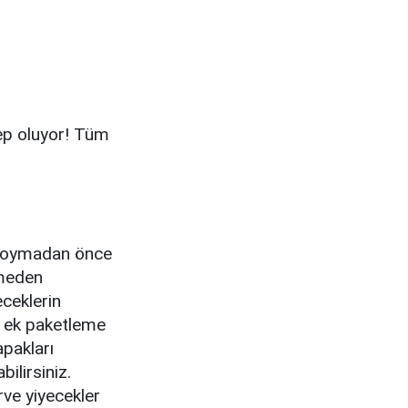
ep oluyor! Tüm
a koymadan önce
şmeden
ceklerin
a ek paketleme
apakları
ilirsiniz.
rve yiyecekler