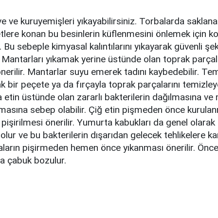
 ve kuruyemişleri yıkayabilirsiniz. Torbalarda saklan
tlere konan bu besinlerin küflenmesini önlemek için k
. Bu sebeple kimyasal kalıntılarını yıkayarak güvenli şek
z. Mantarları yıkamak yerine üstünde olan toprak parçal
nerilir. Mantarlar suyu emerek tadını kaybedebilir. T
ak bir peçete ya da fırçayla toprak parçalarını temizleye
 etin üstünde olan zararlı bakterilerin dağılmasına ve
masına sebep olabilir. Çiğ etin pişmeden önce kurulan
işirilmesi önerilir. Yumurta kabukları da genel olarak
ı olur ve bu bakterilerin dışarıdan gelecek tehlikelere k
aların pişirmeden hemen önce yıkanması önerilir. Önc
a çabuk bozulur.