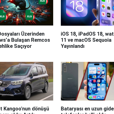
Dosyaları Üzerinden
iOS 18, iPadOS 18, wa
ws’a Bulaşan Remcos
11 ve macOS Sequoia
hlike Saçıyor
Yayınlandı
t Kangoo'nun dönüşü
Bataryası en uzun giden