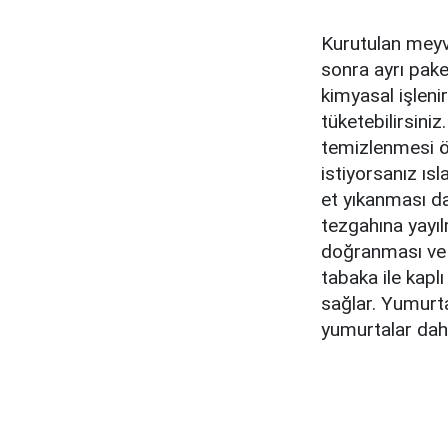
Kurutulan meyve
sonra ayrı pake
kimyasal işlenir
tüketebilirsini
temizlenmesi ö
istiyorsanız ısl
et yıkanması da
tezgahına yayıl
doğranması ve p
tabaka ile kapl
sağlar. Yumurt
yumurtalar dah