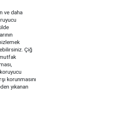
an ve daha
oruyucu
ilde
arının
emizlemek
bilirsiniz. Çiğ
 mutfak
ması,
 koruyucu
arşı korunmasını
eden yıkanan