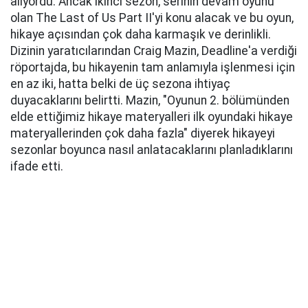
alıyordu. Ancak ikinci sezon, serinin devam oyunu
olan The Last of Us Part II'yi konu alacak ve bu oyun,
hikaye açısından çok daha karmaşık ve derinlikli.
Dizinin yaratıcılarından Craig Mazin, Deadline'a verdiği
röportajda, bu hikayenin tam anlamıyla işlenmesi için
en az iki, hatta belki de üç sezona ihtiyaç
duyacaklarını belirtti. Mazin, "Oyunun 2. bölümünden
elde ettiğimiz hikaye materyalleri ilk oyundaki hikaye
materyallerinden çok daha fazla" diyerek hikayeyi
sezonlar boyunca nasıl anlatacaklarını planladıklarını
ifade etti.