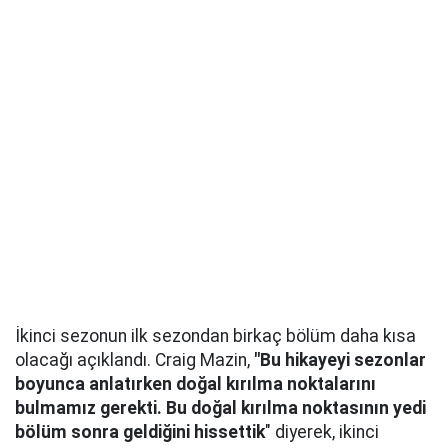
İkinci sezonun ilk sezondan birkaç bölüm daha kısa
olacağı açıklandı. Craig Mazin,
"Bu hikayeyi sezonlar
boyunca anlatırken doğal kırılma noktalarını
bulmamız gerekti. Bu doğal kırılma noktasının yedi
bölüm sonra geldiğini hissettik
" diyerek, ikinci