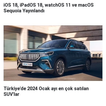
iOS 18, iPadOS 18, watchOS 11 ve macOS
Sequoia Yayınlandı
Türkiye'de 2024 Ocak ayı en çok satılan
SUV'lar