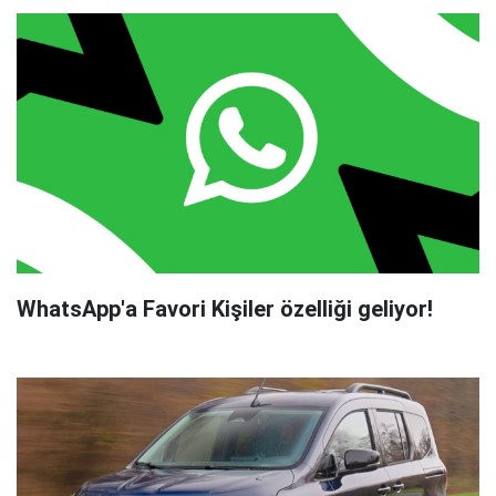
WhatsApp'a Favori Kişiler özelliği geliyor!