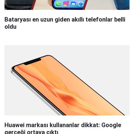
Bataryası en uzun giden akıllı telefonlar belli
oldu
Huawei markası kullananlar dikkat: Google
gerçeği ortaya çıktı