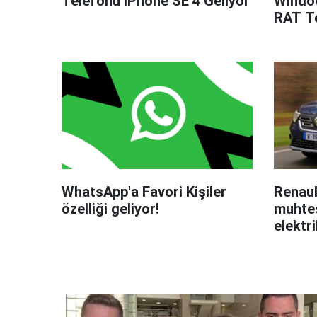
Telefonu iPhone SE 4 Geliyor
Windo
RAT Te
WhatsApp'a Favori Kişiler
Renaul
özelliği geliyor!
muhteş
elektri