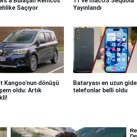
ws’a Bulaşan Remcos
11 ve macOS Sequoia
hlike Saçıyor
Yayınlandı
t Kangoo'nun dönüşü
Bataryası en uzun giden
em oldu: Artık
telefonlar belli oldu
kli!