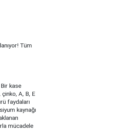
rlanıyor! Tüm
 Bir kase
 çinko, A, B, E
ürü faydaları
alsiyum kaynağı
naklanan
arla mücadele
.