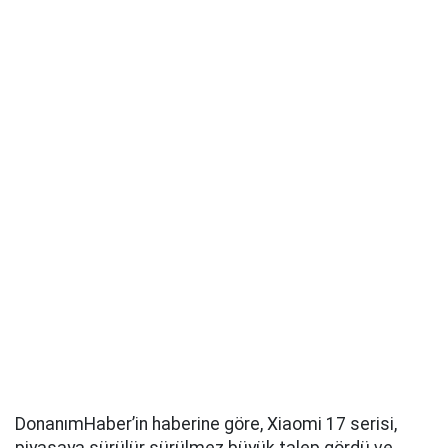
DonanımHaber’in haberine göre, Xiaomi 17 serisi,
piyasaya sürülür sürülmez büyük talep gördü ve