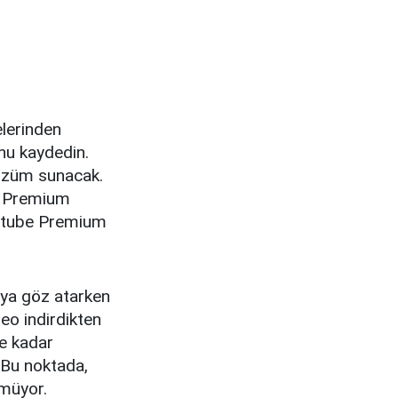
elerinden
nu kaydedin.
 çözüm sunacak.
da Premium
Youtube Premium
eya göz atarken
eo indirdikten
ye kadar
 Bu noktada,
nmüyor.