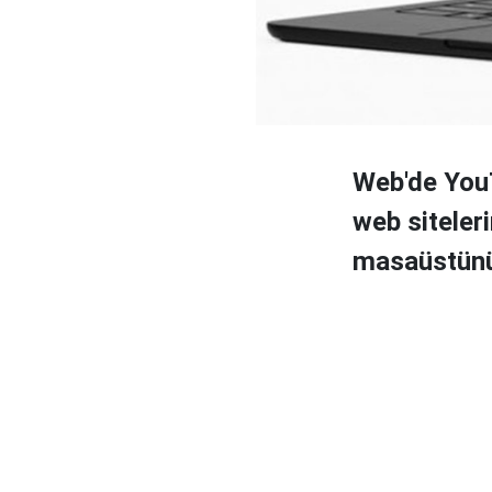
Web'de YouT
web siteler
masaüstünüz