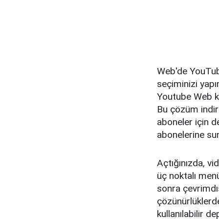
Web'de YouTube 
seçiminizi yap
Youtube Web kul
Bu çözüm indi
aboneler için 
abonelerine sun
Açtığınızda, vi
üç noktalı menü
sonra çevrimdış
çözünürlüklerde
kullanılabilir 