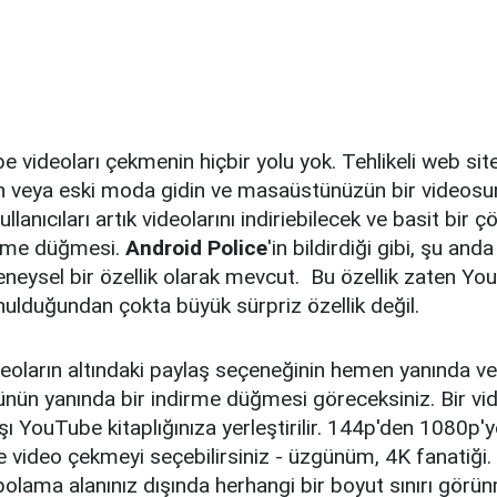
videoları çekmenin hiçbir yolu yok. Tehlikeli web sit
ın veya eski moda gidin ve masaüstünüzün bir videosu
lanıcıları artık videolarını indiriebilecek ve basit bir
rme düğmesi.
Android Police
'in bildirdiği gibi, şu an
deneysel bir özellik olarak mevcut. Bu özellik zaten 
ulduğundan çokta büyük sürpriz özellik değil.
deoların altındaki paylaş seçeneğinin hemen yanında v
nün yanında bir indirme düğmesi göreceksiniz. Bir vid
ı YouTube kitaplığınıza yerleştirilir. 144p'den 1080p'
 video çekmeyi seçebilirsiniz - üzgünüm, 4K fanatiği.
depolama alanınız dışında herhangi bir boyut sınırı görü