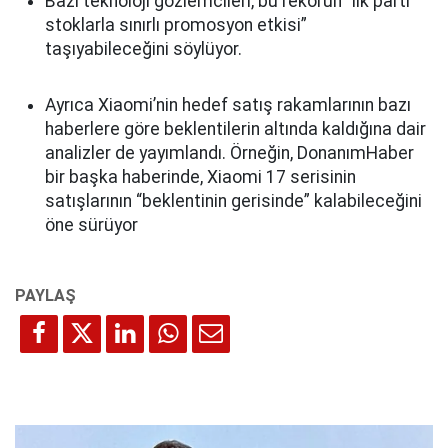
Bazı teknoloji gözlemcileri, bu rekorun “ilk parti
stoklarla sınırlı promosyon etkisi”
taşıyabileceğini söylüyor.
Ayrıca Xiaomi’nin hedef satış rakamlarının bazı
haberlere göre beklentilerin altında kaldığına dair
analizler de yayımlandı. Örneğin, DonanımHaber
bir başka haberinde, Xiaomi 17 serisinin
satışlarının “beklentinin gerisinde” kalabileceğini
öne sürüyor