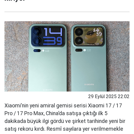
29 Eylül 2025 22:02
Xiaomi’nin yeni amiral gemisi serisi Xiaomi 17 / 17
Pro / 17 Pro Max, China’da satışa çıktığı ilk 5
dakikada büyük ilgi gördü ve şirket tarihinde yeni bir
satış rekoru kırdı. Resmî sayılara yer verilmemekle