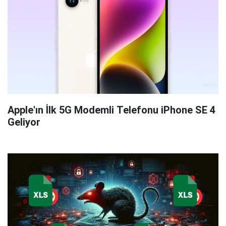
Apple'ın İlk 5G Modemli Telefonu iPhone SE 4
Geliyor