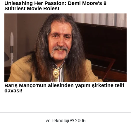
veTeknoloji © 2006