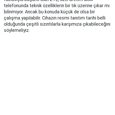
telefonunda teknik özelliklerin bir tık üzerine çıkar mı
bilinmiyor. Ancak bu konuda küçük de olsa bir
çalışma yapılabilir. Cihazın resmi tanıtım tarihi belli
olduğunda çeşitli sızıntılarla karşımıza çıkabileceğini
söylemeliyiz.