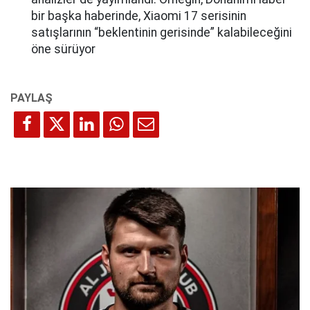
bir başka haberinde, Xiaomi 17 serisinin
satışlarının “beklentinin gerisinde” kalabileceğini
öne sürüyor