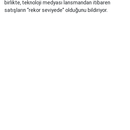
birlikte, teknoloji medyası lansmandan itibaren
satışların “rekor seviyede” olduğunu bildiriyor.