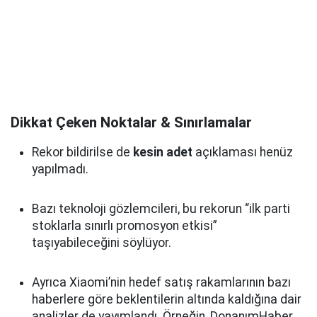
Dikkat Çeken Noktalar & Sınırlamalar
Rekor bildirilse de
kesin adet
açıklaması henüz
yapılmadı.
Bazı teknoloji gözlemcileri, bu rekorun “ilk parti
stoklarla sınırlı promosyon etkisi”
taşıyabileceğini söylüyor.
Ayrıca Xiaomi’nin hedef satış rakamlarının bazı
haberlere göre beklentilerin altında kaldığına dair
analizler de yayımlandı. Örneğin, DonanımHaber