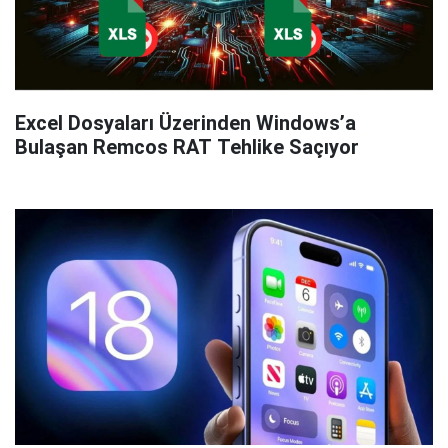
Excel Dosyaları Üzerinden Windows’a
Bulaşan Remcos RAT Tehlike Saçıyor