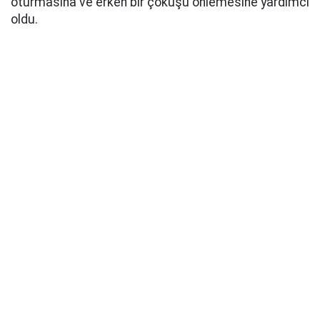
oturmasına ve erken bir çöküşü önlemesine yardımcı
oldu.