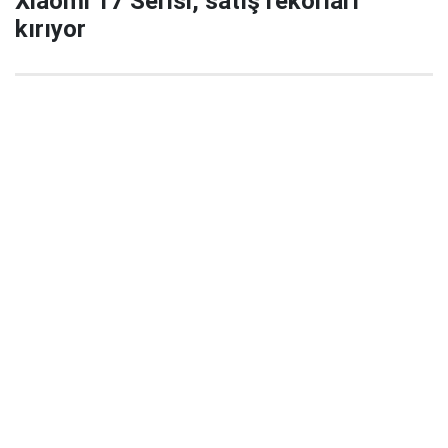
Xiaomi 17 Serisi, satış rekorları
kırıyor
29 Eylül 2025 22:02
Xiaomi’nin yeni amiral gemisi serisi Xiaomi 17 / 17
Pro / 17 Pro Max, China’da satışa çıktığı ilk 5
dakikada büyük ilgi gördü ve şirket tarihinde yeni bir