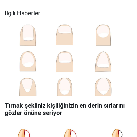
İlgili Haberler
Tırnak şekliniz kişiliğinizin en derin sırlarını
gözler önüne seriyor