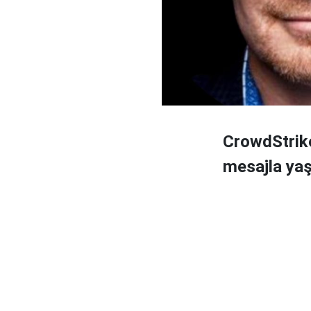
CrowdStrike
mesajla yaş