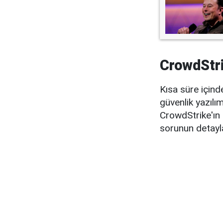
CrowdStri
Kısa süre içind
güvenlik yazılı
CrowdStrike'ın
sorunun detayla