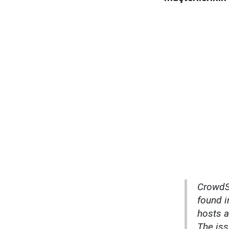
CrowdSt
found i
hosts a
The iss