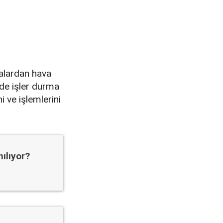
kalardan hava
rde işler durma
i ve işlemlerini
ılıyor?