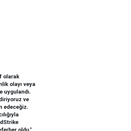
f olarak
nlik olayı veya
me uygulandı.
diriyoruz ve
m edeceğiz.
ılığıyla
wdStrike
ferber oldu."