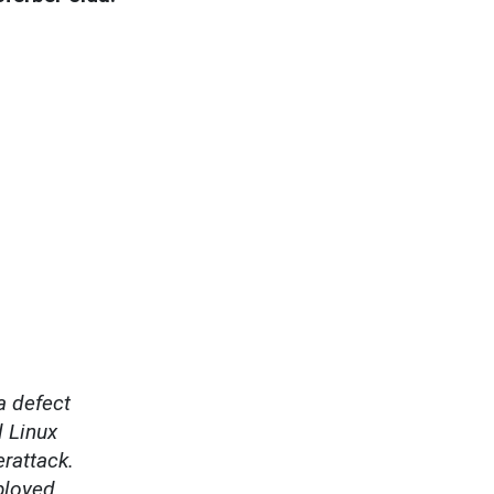
a defect
d Linux
erattack.
ployed.