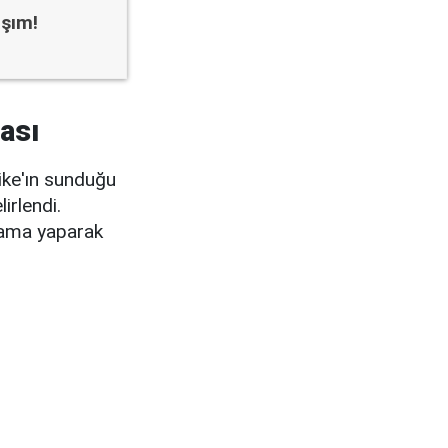
aşım!
ası
rike'ın sunduğu
irlendi.
lama yaparak