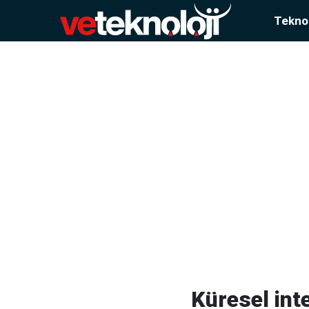
Teknol
Küresel int