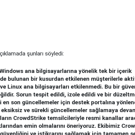
açıklamada şunları söyledi:
Windows ana bilgisayarlarına yönelik tek bir içerik
e bulunan bir kusurdan etkilenen müşterilerle akti
 ve Linux ana bilgisayarları etkilenmedi. Bu bir güve
eğildir. Sorun tespit edildi, izole edildi ve bir düzelt
i en son güncellemeler için destek portalına yönlen
 eksiksiz ve sürekli güncellemeler sağlamaya deva
ların CrowdStrike temsilcileriyle resmi kanallar arac
klarından emin olmalarını öneriyoruz. Ekibimiz Cro
 güvenliğini ve istikrarını sağlamak için tamamen se