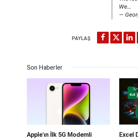
We…
— Geor
Son Haberler
Apple'ın İlk 5G Modemli
Excel 