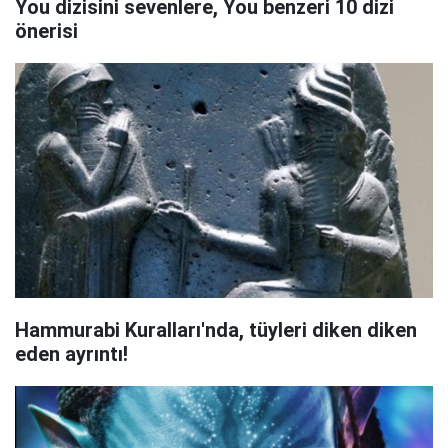
You dizisini sevenlere, You benzeri 10 dizi
önerisi
Hammurabi Kuralları'nda, tüyleri diken diken
eden ayrıntı!