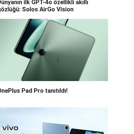
ünyanın ilk GPT-4o özellikli akıllı
gözlüğü: Solos AirGo Vision
OnePlus Pad Pro tanıtıldı!