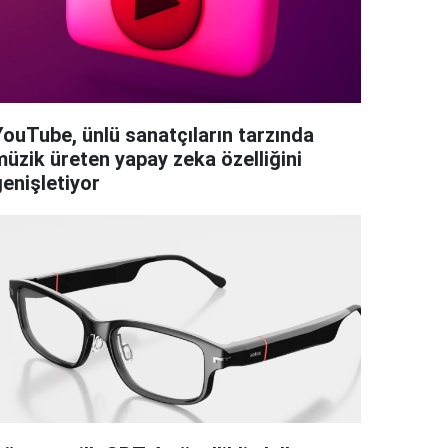
YouTube, ünlü sanatçıların tarzında
müzik üreten yapay zeka özelliğini
genişletiyor