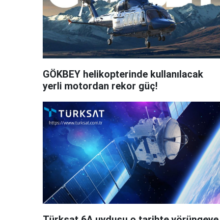
GÖKBEY helikopterinde kullanılacak
yerli motordan rekor güç!
Türksat 6A uydusu o tarihte yörüngeye