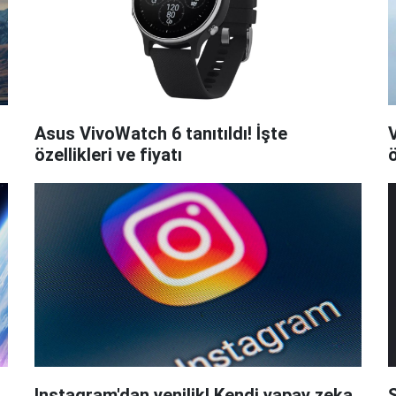
Asus VivoWatch 6 tanıtıldı! İşte
V
özellikleri ve fiyatı
ö
Instagram'dan yenilik! Kendi yapay zeka