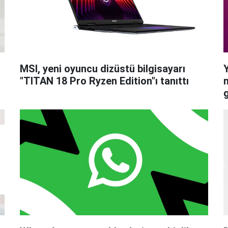
MSI, yeni oyuncu dizüstü bilgisayarı
"TITAN 18 Pro Ryzen Edition"ı tanıttı